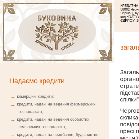
КРЕДИТНА 
58002 Чернi
Чернiвцi, в
код КОАТУУ
ЄДРПОУ: 2
загал
Загаль
органо
Надаємо кредити
стратег
підста
комерційні кредити;
спілки
кредити, надані на ведення фермерських
Чергов
господарств;
склик
кредити, надані на ведення особистих
повідо
селянських господарств;
пресі 
кредити, надані на придбання, будівництво,
місця 