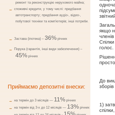
ремонт та реконструкцію нерухомого майна;
одноча
споживчі кредити, у тому числі: придбання
підсум
автотранспорту; придбання аудіо-, відео-,
звітни
побутової техніки та комп'ютерів; інші потреби.
Загаль
якщо н
членів
36%
Застава (іпотека) –
річних
Спілки
голос.
Порука (гарантія, інші види забезпечення) –
45%
Рішенн
річних
просто
До вик
Приймаємо депозитні внески:
зборів
11%
на термін до 3 мiсяцiв —
річних
1) зат
13%
на термін від 3-х до 12 місяців —
річних
спілки
15%
на термiн вiд 12 до 24 мiсяцiв -
рiчних