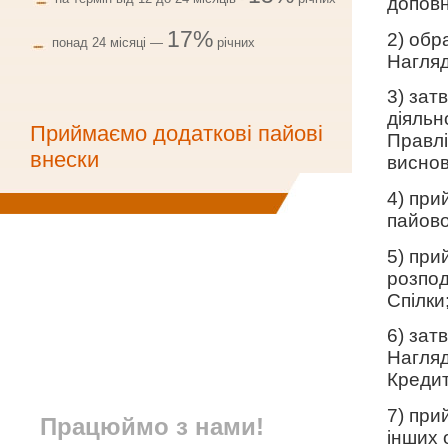
доповн
17%
2) обр
понад 24 місяці —
річних
Нагляд
3) зат
діяльн
Приймаємо додаткові пайові
Правлі
внески
висновк
4) при
пайово
5) при
розпод
Спілки
6) зат
Нагляд
Кредит
7) при
Працюймо з нами!
інших 